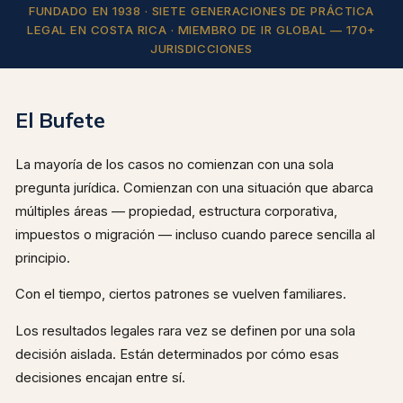
FUNDADO EN 1938 · SIETE GENERACIONES DE PRÁCTICA
LEGAL EN COSTA RICA · MIEMBRO DE IR GLOBAL — 170+
JURISDICCIONES
El Bufete
La mayoría de los casos no comienzan con una sola
pregunta jurídica. Comienzan con una situación que abarca
múltiples áreas — propiedad, estructura corporativa,
impuestos o migración — incluso cuando parece sencilla al
principio.
Con el tiempo, ciertos patrones se vuelven familiares.
Los resultados legales rara vez se definen por una sola
decisión aislada. Están determinados por cómo esas
decisiones encajan entre sí.