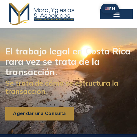
Omitir
EN
e
ir
al
contenido
El trabajo legal en Costa Rica
rara vez se trata de la
transacción.
Se trata de cómo se estructura la
transacción.
Agendar una Consulta