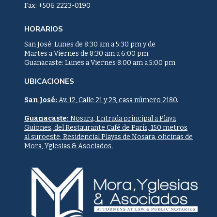
Fax: +506 2223-0190
b
a
o
o
g
k
HORARIOS
o
r
k
a
San José: Lunes de 8:30 am a 5:30 pm y de
Martes a Viernes de 8:30 am a 6:00 pm.
-
m
Guanacaste: Lunes a Viernes 8:00 am a 5:00 pm
f
UBICACIONES
San José:
Av. 12, Calle 21 y 23, casa número 2180.
Guanacaste:
Nosara, Entrada principal a Playa
Guiones, del Restaurante Café de París, 150 metros
al suroeste, Residencial Playas de Nosara, oficinas de
Mora, Yglesias & Asociados.